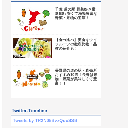
千葉 道の駅 野菜好き厳
選6選♪安くて種類豊富な
野菜・果物の宝庫！
【食べ比べ】実食キウイ
フルーツの徹底比較！品
種の紹介も！
長野県の道の駅・直売所
おすすめ10選！長野は果
物・野菜が美味しくて豊
富！！
Twitter-Timeline
Tweets by TR2N05BvxQooSSB