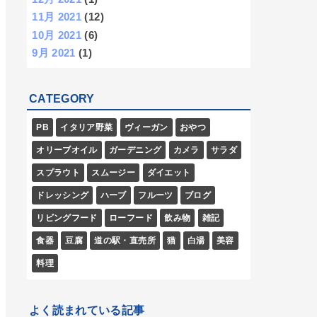
11月 2021
(12)
10月 2021
(6)
9月 2021
(1)
CATEGORY
PB
イタリア野菜
ヴィーガン
おやつ
オリーブオイル
ガーデニング
カメラ
サラダ
スプラウト
スムージー
ダイエット
ドレッシング
ハーブ
フルーツ
ブログ
リビングフード
ローフード
飲み物
雑記
食器
豆腐
道の駅・直売所
猫
白湯
美容
料理
よく読まれている記事