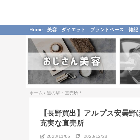
Home
美容
ダイエット
プラントベース
雑記
ホーム
/
道の駅・直売所
/
【長野買出】アルプス安曇野
充実な直売所
2023/11/05
2023/12/28