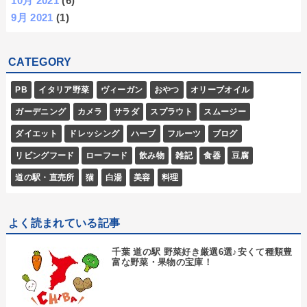
10月 2021
(6)
9月 2021
(1)
CATEGORY
PB
イタリア野菜
ヴィーガン
おやつ
オリーブオイル
ガーデニング
カメラ
サラダ
スプラウト
スムージー
ダイエット
ドレッシング
ハーブ
フルーツ
ブログ
リビングフード
ローフード
飲み物
雑記
食器
豆腐
道の駅・直売所
猫
白湯
美容
料理
よく読まれている記事
千葉 道の駅 野菜好き厳選6選♪安くて種類豊
富な野菜・果物の宝庫！