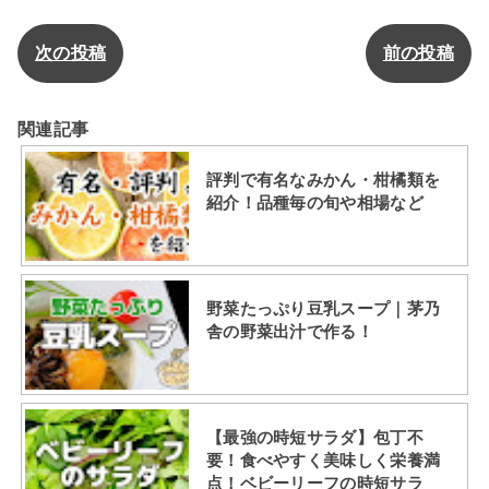
次の投稿
前の投稿
関連記事
評判で有名なみかん・柑橘類を
紹介！品種毎の旬や相場など
野菜たっぷり豆乳スープ｜茅乃
舎の野菜出汁で作る！
【最強の時短サラダ】包丁不
要！食べやすく美味しく栄養満
点！ベビーリーフの時短サラ