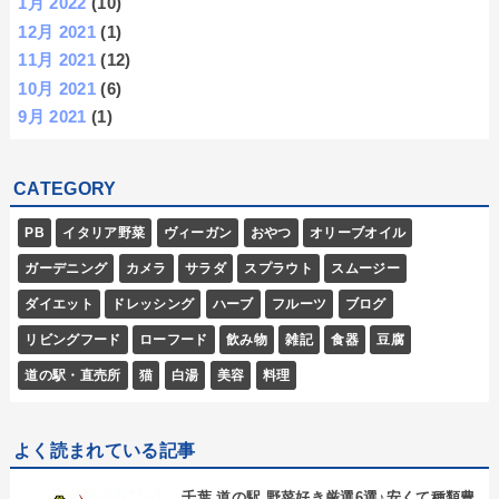
1月 2022
(10)
12月 2021
(1)
11月 2021
(12)
10月 2021
(6)
9月 2021
(1)
CATEGORY
PB
イタリア野菜
ヴィーガン
おやつ
オリーブオイル
ガーデニング
カメラ
サラダ
スプラウト
スムージー
ダイエット
ドレッシング
ハーブ
フルーツ
ブログ
リビングフード
ローフード
飲み物
雑記
食器
豆腐
道の駅・直売所
猫
白湯
美容
料理
よく読まれている記事
千葉 道の駅 野菜好き厳選6選♪安くて種類豊