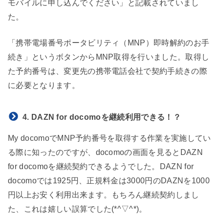
モバイルに申し込んでください」と記載されていまし
た。
「携帯電場番号ポータビリティ（MNP）即時解約のお手
続き」というボタンからMNP取得を行いました。取得し
た予約番号は、変更先の携帯電話会社で契約手続きの際
に必要となります。
4. DAZN for docomoを継続利用できる！？
My docomoでMNP予約番号を取得する作業を実施してい
る際に知ったのですが、docomoの画面を見るとDAZN
for docomoを継続契約できるようでした。DAZN for
docomoでは1925円、正規料金は3000円のDAZNを1000
円以上お安く利用出来ます。もちろん継続契約しまし
た、これは嬉しい誤算でした(*^▽^*)。