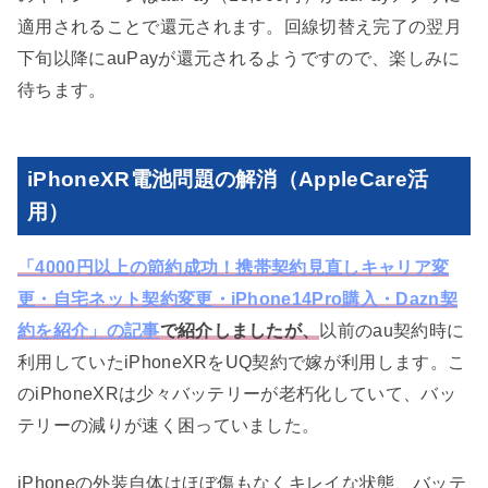
適用されることで還元されます。回線切替え完了の翌月
下旬以降にauPayが還元されるようですので、楽しみに
待ちます。
iPhoneXR電池問題の解消（AppleCare活
用）
「4000円以上の節約成功！携帯契約見直しキャリア変
更・自宅ネット契約変更・iPhone14Pro購入・Dazn契
約を紹介」の記事
で紹介しましたが、
以前のau契約時に
利用していたiPhoneXRをUQ契約で嫁が利用します。こ
のiPhoneXRは少々バッテリーが老朽化していて、バッ
テリーの減りが速く困っていました。
iPhoneの外装自体はほぼ傷もなくキレイな状態、バッテ