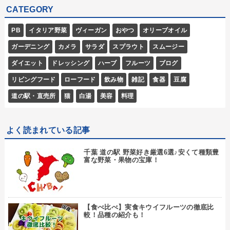
CATEGORY
PB
イタリア野菜
ヴィーガン
おやつ
オリーブオイル
ガーデニング
カメラ
サラダ
スプラウト
スムージー
ダイエット
ドレッシング
ハーブ
フルーツ
ブログ
リビングフード
ローフード
飲み物
雑記
食器
豆腐
道の駅・直売所
猫
白湯
美容
料理
よく読まれている記事
千葉 道の駅 野菜好き厳選6選♪安くて種類豊
富な野菜・果物の宝庫！
【食べ比べ】実食キウイフルーツの徹底比
較！品種の紹介も！